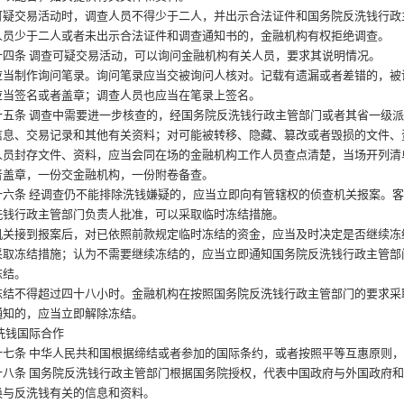
交易活动时，调查人员不得少于二人，并出示合法证件和国务院反洗钱行政
人员少于二人或者未出示合法证件和调查通知书的，金融机构有权拒绝调查。
四条
调查可疑交易活动，可以询问金融机构有关人员，要求其说明情况。
制作询问笔录。询问笔录应当交被询问人核对。记载有遗漏或者差错的，被
应当签名或者盖章；调查人员也应当在笔录上签名。
五条
调查中需要进一步核查的，经国务院反洗钱行政主管部门或者其省一级
信息、交易记录和其他有关资料；对可能被转移、隐藏、篡改或者毁损的文件、
封存文件、资料，应当会同在场的金融机构工作人员查点清楚，当场开列清
者盖章，一份交金融机构，一份附卷备查。
六条
经调查仍不能排除洗钱嫌疑的，应当立即向有管辖权的侦查机关报案。
洗钱行政主管部门负责人批准，可以采取临时冻结措施。
接到报案后，对已依照前款规定临时冻结的资金，应当及时决定是否继续冻
采取冻结措施；认为不需要继续冻结的，应当立即通知国务院反洗钱行政主管部
冻结。
不得超过四十八小时。金融机构在按照国务院反洗钱行政主管部门的要求采
通知的，应当立即解除冻结。
洗钱国际合作
七条
中华人民共和国根据缔结或者参加的国际条约，或者按照平等互惠原则
八条
国务院反洗钱行政主管部门根据国务院授权，代表中国政府与外国政府
换与反洗钱有关的信息和资料。