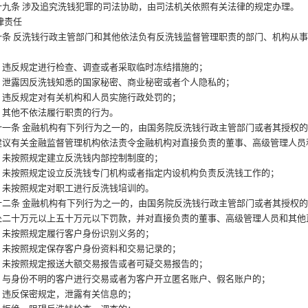
九条
涉及追究洗钱犯罪的司法协助，由司法机关依照有关法律的规定办理。
律责任
条
反洗钱行政主管部门和其他依法负有反洗钱监督管理职责的部门、机构从
：
反规定进行检查、调查或者采取临时冻结措施的；
露因反洗钱知悉的国家秘密、商业秘密或者个人隐私的；
反规定对有关机构和人员实施行政处罚的；
他不依法履行职责的行为。
一条
金融机构有下列行为之一的，由国务院反洗钱行政主管部门或者其授权
建议有关金融监督管理机构依法责令金融机构对直接负责的董事、高级管理人员
按照规定建立反洗钱内部控制制度的；
按照规定设立反洗钱专门机构或者指定内设机构负责反洗钱工作的；
按照规定对职工进行反洗钱培训的。
二条
金融机构有下列行为之一的，由国务院反洗钱行政主管部门或者其授权
处二十万元以上五十万元以下罚款，并对直接负责的董事、高级管理人员和其他
按照规定履行客户身份识别义务的；
按照规定保存客户身份资料和交易记录的；
按照规定报送大额交易报告或者可疑交易报告的；
身份不明的客户进行交易或者为客户开立匿名账户、假名账户的；
反保密规定，泄露有关信息的；