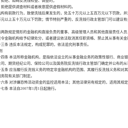
绝、阻碍反洗钱检查、调查的；
绝提供调查材料或者故意提供虚假材料的。
有前款行为，致使洗钱后果发生的，处五十万元以上五百万元以下罚款，并
万元以上五十万元以下罚款；情节特别严重的，反洗钱行政主管部门可以建议有
款规定情形的金融机构直接负责的董事、高级管理人员和其他直接责任人员
责令金融机构给予纪律处分，或者建议依法取消其任职资格、禁止其从事有关金
三条
违反本法规定，构成犯罪的，依法追究刑事责任。
则
四条
本法所称金融机构，是指依法设立的从事金融业务的政策性银行、商业
公司、期货经纪公司、保险公司以及国务院反洗钱行政主管部门确定并公布的从
五条
应当履行反洗钱义务的特定非金融机构的范围、其履行反洗钱义务和对
国务院有关部门制定。
六条
对涉嫌恐怖活动资金的监控适用本法；其他法律另有规定的，适用其规
七条
本法自
2007年1月1日起施行。