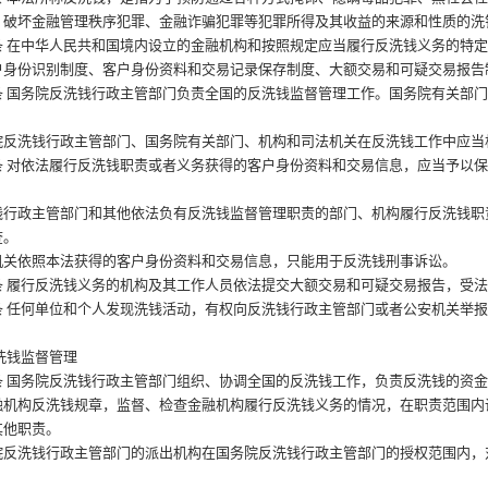
、破坏金融管理秩序犯罪、金融诈骗犯罪等犯罪所得及其收益的来源和性质的洗
条
在中华人民共和国境内设立的金融机构和按照规定应当履行反洗钱义务的特
户身份识别制度、客户身份资料和交易记录保存制度、大额交易和可疑交易报告
条
国务院反洗钱行政主管部门负责全国的反洗钱监督管理工作。国务院有关部
洗钱行政主管部门、国务院有关部门、机构和司法机关在反洗钱工作中应当
条
对依法履行反洗钱职责或者义务获得的客户身份资料和交易信息，应当予以
政主管部门和其他依法负有反洗钱监督管理职责的部门、机构履行反洗钱职
查。
依照本法获得的客户身份资料和交易信息，只能用于反洗钱刑事诉讼。
条
履行反洗钱义务的机构及其工作人员依法提交大额交易和可疑交易报告，受
条
任何单位和个人发现洗钱活动，有权向反洗钱行政主管部门或者公安机关举
洗钱监督管理
条
国务院反洗钱行政主管部门组织、协调全国的反洗钱工作，负责反洗钱的资
融机构反洗钱规章，监督、检查金融机构履行反洗钱义务的情况，在职责范围内
其他职责。
洗钱行政主管部门的派出机构在国务院反洗钱行政主管部门的授权范围内，