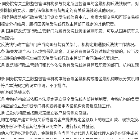
条
国务院有关金融监督管理机构参与制定所监督管理的金融机构反洗钱规章，
控制制度的要求，履行法律和国务院规定的有关反洗钱的其他职责。
条
国务院反洗钱行政主管部门设立反洗钱信息中心，负责大额交易和可疑交易
门报告分析结果，履行国务院反洗钱行政主管部门规定的其他职责。
条
国务院反洗钱行政主管部门为履行反洗钱资金监测职责，可以从国务院有
应当提供。
洗钱行政主管部门应当向国务院有关部门、机构定期通报反洗钱工作情况。
条
海关发现个人出入境携带的现金、无记名有价证券超过规定金额的，应当
通报的金额标准由国务院反洗钱行政主管部门会同海关总署规定。
条
反洗钱行政主管部门和其他依法负有反洗钱监督管理职责的部门、机构发
条
国务院有关金融监督管理机构审批新设金融机构或者金融机构增设分支机
不符合本法规定的设立申请，不予批准。
融机构反洗钱义务
条
金融机构应当依照本法规定建立健全反洗钱内部控制制度，金融机构的负
应当设立反洗钱专门机构或者指定内设机构负责反洗钱工作。
条
金融机构应当按照规定建立客户身份识别制度。
在与客户建立业务关系或者为客户提供规定金额以上的现金汇款、现钞兑换
效的身份证件或者其他身份证明文件，进行核对并登记。
人代理办理业务的，金融机构应当同时对代理人和被代理人的身份证件或者