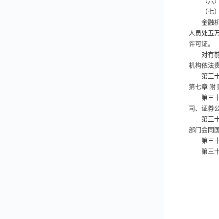
（六）拒
（七）拒
金融机构
人员处五
许可证。
对有前两
机构依法
第三十
第七章
附
第三十
司、证券
第三十
部门会同
第三十
第三十