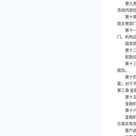
第九
洗钱内部
第十
政主管部
第十一
门、机构
国务院反
第十二
前款应当
第十三
报告。
第十四
案；对于
第三章
金
第十五
金融机构
第十六
金融机构
示真实有
客户由他