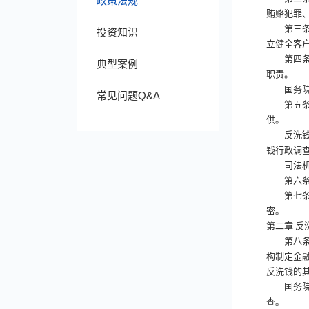
政策法规
贿赂犯罪
第三
投资知识
立健全客
第四
典型案例
职责。
国务院反
常见问题Q&A
第五
供。
反洗钱行
钱行政调
司法机关
第六
第七
密。
第二章
反
第八
构制定金
反洗钱的
国务院反
查。