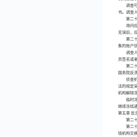
调查可疑
书。调查
第二十
询问应当
无误后，
第二十
象的账户
调查人员
员签名或
第二十
国务院反
侦查机关
法的规定
机构解除
临时冻结
继续冻结
第五章
反
第二十
第二十
钱机构交