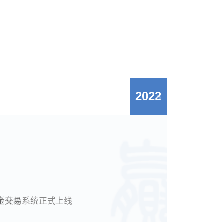
产权的数据库，深入分析产品投资风格和走
势，以科技力量支撑投研服务的产品化，为
资产管理、财富管理行业提供优质的创新型
基础设施服务。
2022
售有限公司成立
基金交易系统正式上线
版升级
基金”网站全新上线