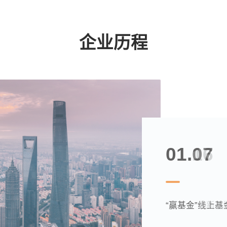
与精细化投后管理，从业务投资和运营视
角，将层级授权、高效安全交易、持仓/流动
性管理、全口径核算和投资决策等多维度实
企业历程
现一站式平台集成。
01.03
01.07
01.16
03.23
上海攀赢基金销
“赢基金”线上
“赢基金”全新改
攀赢官网和“赢