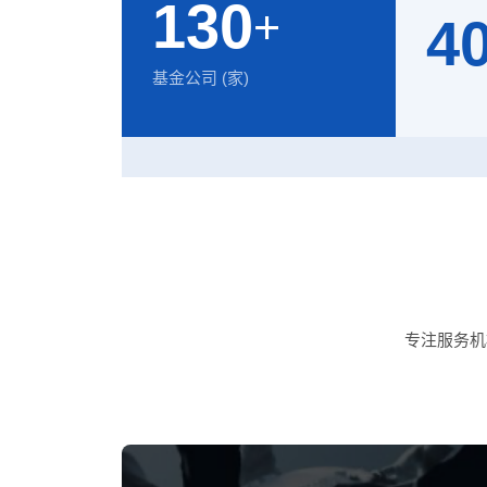
130
+
4
基金公司 (家)
年交易量 
专注服务机