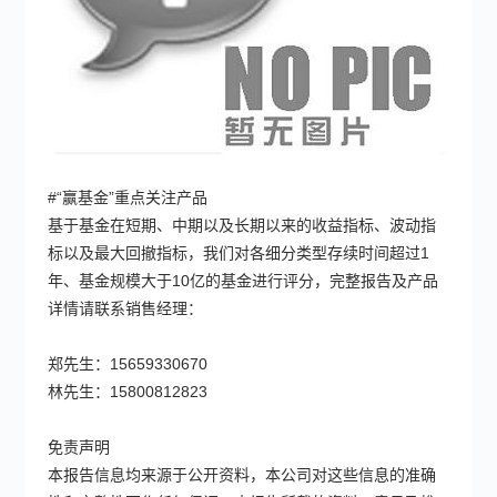
#“赢基金”重点关注产品
基于基金在短期、中期以及长期以来的收益指标、波动指
标以及最大回撤指标，我们对各细分类型存续时间超过1
年、基金规模大于10亿的基金进行评分，完整报告及产品
详情请联系销售经理：
郑先生：15659330670
林先生：15800812823
免责声明
本报告信息均来源于公开资料，本公司对这些信息的准确