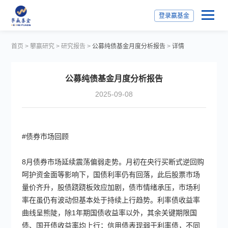
登录赢基金
首页
>
攀赢研究
>
研究报告
>
公募纯债基金月度分析报告
>
详情
公募纯债基金月度分析报告
2025-09-08
#债券市场回顾
8月债券市场延续震荡偏弱走势。月初在央行买断式逆回购
呵护资金面等影响下，国债利率仍有回落，此后股票市场
量价齐升，股债跷跷板效应加剧，债市情绪承压，市场利
率在虽仍有波动但基本处于持续上行趋势。利率债收益率
曲线呈熊陡，除1年期国债收益率以外，其余关键期限国
债、国开债收益率均上行；信用债表现弱于利率债，不同