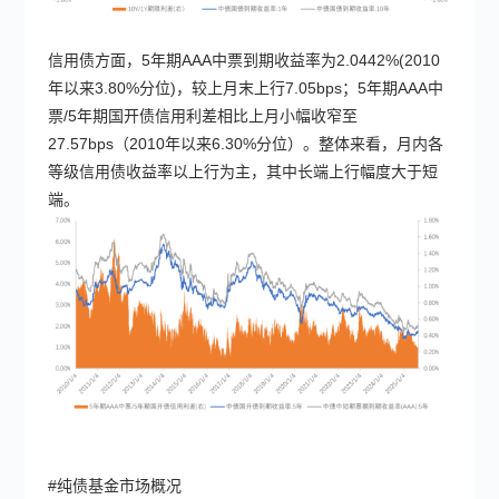
信用债方面，5年期AAA中票到期收益率为2.0442%(2010
年以来3.80%分位)，较上月末上行7.05bps；5年期AAA中
票/5年期国开债信用利差相比上月小幅收窄至
27.57bps（2010年以来6.30%分位）。整体来看，月内各
等级信用债收益率以上行为主，其中长端上行幅度大于短
端。
#纯债基金市场概况