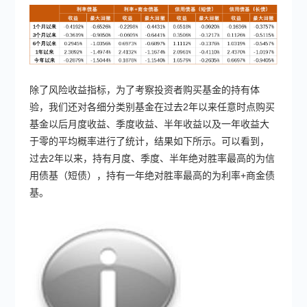
除了风险收益指标，为了考察投资者购买基金的持有体
验，我们还对各细分类别基金在过去2年以来任意时点购买
基金以后月度收益、季度收益、半年收益以及一年收益大
于零的平均概率进行了统计，结果如下所示。可以看到，
过去2年以来，持有月度、季度、半年绝对胜率最高的为信
用债基（短债），持有一年绝对胜率最高的为利率+商金债
基。